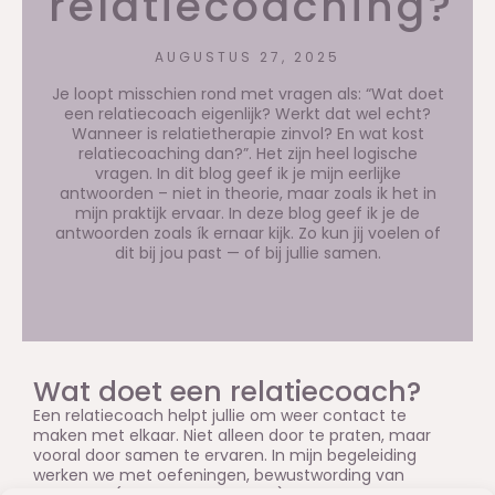
relatiecoaching?
AUGUSTUS 27, 2025
Je loopt misschien rond met vragen als: “Wat doet
een relatiecoach eigenlijk? Werkt dat wel echt?
Wanneer is relatietherapie zinvol? En wat kost
relatiecoaching dan?”. Het zijn heel logische
vragen. In dit blog geef ik je mijn eerlijke
antwoorden – niet in theorie, maar zoals ik het in
mijn praktijk ervaar. In deze blog geef ik je de
antwoorden zoals ík ernaar kijk. Zo kun jij voelen of
dit bij jou past — of bij jullie samen.
Wat doet een relatiecoach?
Een relatiecoach helpt jullie om weer contact te
maken met elkaar. Niet alleen door te praten, maar
vooral door samen te ervaren. In mijn begeleiding
werken we met oefeningen, bewustwording van