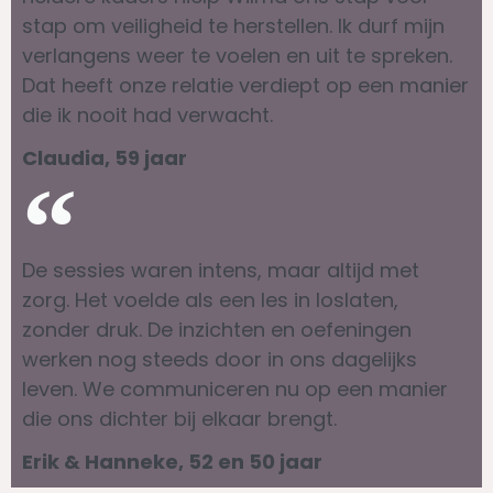
stap om veiligheid te herstellen. Ik durf mijn
verlangens weer te voelen en uit te spreken.
Dat heeft onze relatie verdiept op een manier
die ik nooit had verwacht.
Claudia, 59 jaar
De sessies waren intens, maar altijd met
zorg. Het voelde als een les in loslaten,
zonder druk. De inzichten en oefeningen
werken nog steeds door in ons dagelijks
leven. We communiceren nu op een manier
die ons dichter bij elkaar brengt.
Erik & Hanneke, 52 en 50 jaar