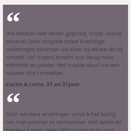
We hebben niet alleen gepraat, maar vooral
ervaren. Door simpele maar krachtige
oefeningen kwamen we weer bij elkaar én bij
onszelf. Het traject bracht ons terug naar
intimiteit en plezier. Het voelde alsof we een
nieuwe start maakten.
Karim & Lotte, 33 en 31 jaar
Door eerdere ervaringen vond ik het lastig
om mijn partner te vertrouwen. Met liefde en
heldere kaders hielp Wilma ons stap voor