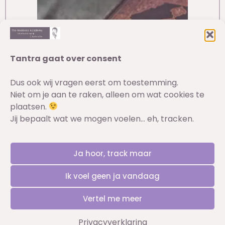
Tantra gaat over consent
Dus ook wij vragen eerst om toestemming.
Niet om je aan te raken, alleen om wat cookies te
E-books
plaatsen.
Jij bepaalt wat we mogen voelen… eh, tracken.
Privacyverklaring
|
Retourbeleid
|
Ja hoor, track maar
Toegankelijkheidsverklaring
|
Disclaimer
|
Annuleringsvoorwaarden
|
Blogs
|
Inlog voor
Ik voel geen ja vandaag
leden
Vertel me meer
© 2026 The Goddess Academy – Alle rechten
voorbehouden
Privacyverklaring