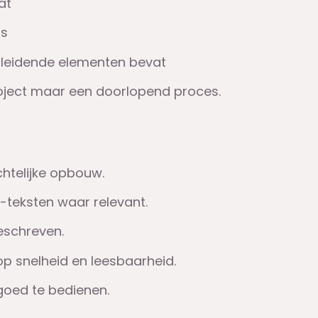
at
rs
fleidende elementen bevat
roject maar een doorlopend proces.
n
chtelijke opbouw.
t-teksten waar relevant.
geschreven.
op snelheid en leesbaarheid.
 goed te bedienen.