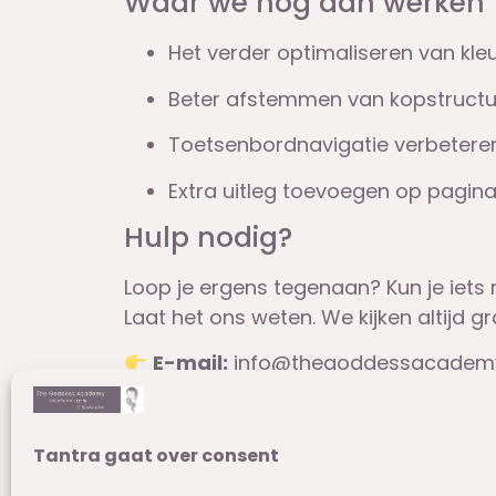
Waar we nog aan werken
Het verder optimaliseren van kle
Beter afstemmen van kopstructu
Toetsenbordnavigatie verbetere
Extra uitleg toevoegen op pagina
Hulp nodig?
Loop je ergens tegenaan? Kun je iets 
Laat het ons weten. We kijken altijd g
E-mail:
info@thegoddessacademy
We reageren meestal binnen één wer
Laat het ons weten
Tantra gaat over consent