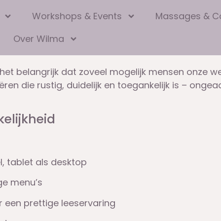
Workshops & Events
Massages & C
Over Wilma
et belangrijk dat zoveel mogelijk mensen onze we
en die rustig, duidelijk en toegankelijk is – ongea
elijkheid
, tablet als desktop
ige menu’s
 een prettige leeservaring