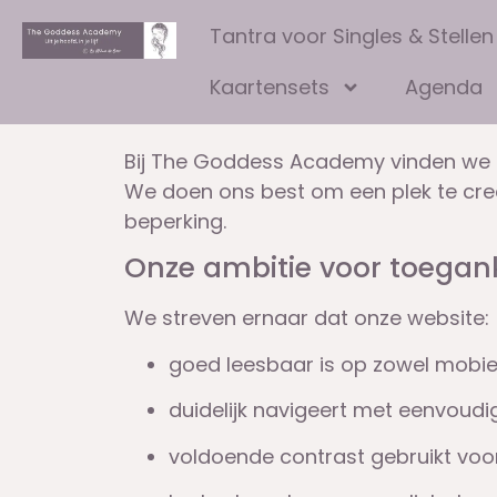
Tantra voor Singles & Stellen
Kaartensets
Agenda
Bij The Goddess Academy vinden we h
We doen ons best om een plek te creër
beperking.
Onze ambitie voor toegank
We streven ernaar dat onze website:
goed leesbaar is op zowel mobiel
duidelijk navigeert met eenvoud
voldoende contrast gebruikt voor