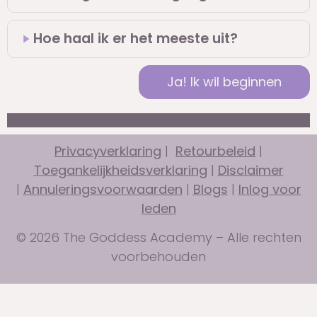
Hoe haal ik er het meeste uit?
Ja! Ik wil beginnen
Privacyverklaring
|
Retourbeleid
|
Toegankelijkheidsverklaring
|
Disclaimer
|
Annuleringsvoorwaarden
|
Blogs
|
Inlog voor
leden
© 2026 The Goddess Academy – Alle rechten
voorbehouden