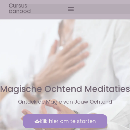
Cursus
aanbod
Magische Ochtend Meditaties
​Ontdek de Magie van Jouw Ochtend
Klik hier om te starten