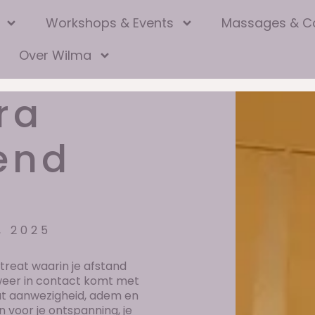
Workshops & Events
Massages & C
Over Wilma
ra
end
, 2025
treat waarin je afstand
weer in contact komt met
at aanwezigheid, adem en
voor je ontspanning, je