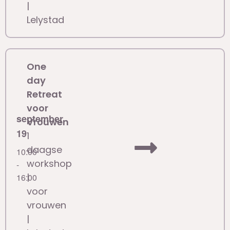
|
Lelystad
One
day
Retreat
voor
september
Vrouwen
19
1
daagse
10:00
workshop
-
|
16:00
voor
vrouwen
|