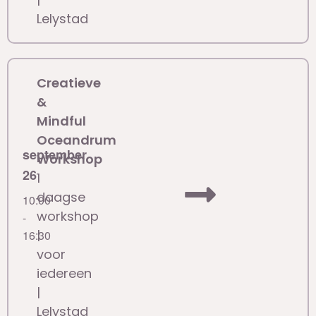
Lelystad
Creatieve
&
Mindful
Oceandrum
september
Workshop
26
1
daagse
10:00
workshop
-
|
16:30
voor
iedereen
|
Lelystad