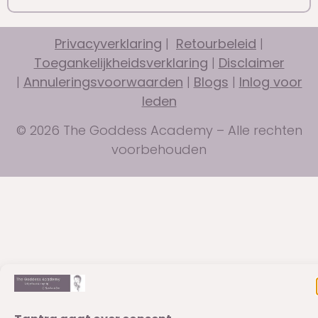
Privacyverklaring
|
Retourbeleid
|
Toegankelijkheidsverklaring
|
Disclaimer
|
Annuleringsvoorwaarden
|
Blogs
|
Inlog voor
leden
© 2026 The Goddess Academy – Alle rechten
voorbehouden