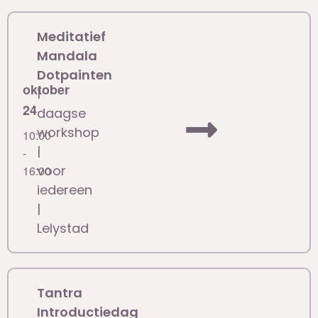
Meditatief
Mandala
Dotpainten
oktober
1
24
daagse
workshop
10:00
|
-
voor
16:00
iedereen
|
Lelystad
Tantra
Introductiedag