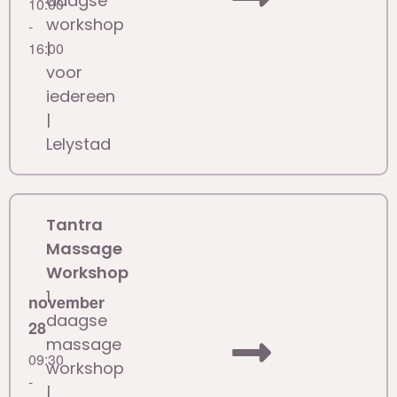
daagse
10:00
workshop
-
|
16:00
voor
iedereen
|
Lelystad
Tantra
Massage
Workshop
1
november
daagse
28
massage
09:30
workshop
-
|