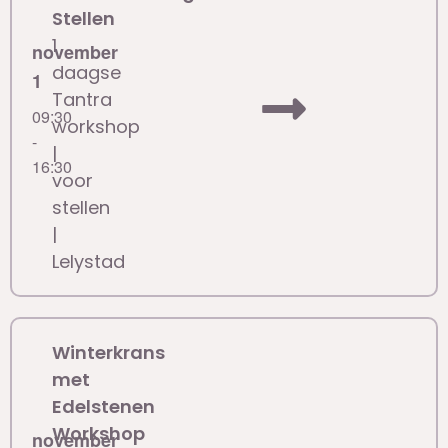
Stellen
1
november
daagse
1
Tantra
09:30
workshop
-
|
16:30
voor
stellen
|
Lelystad
Winterkrans
met
Edelstenen
Workshop
november