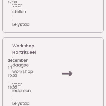
17:30
voor
stellen
|
Lelystad
Workshop
Hartritueel
1
december
daagse
11
workshop
10:00
|
-
voor
16:00
iedereen
|
Lelystad