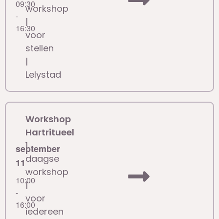
09:30
workshop
-
|
16:30
voor
stellen
|
Lelystad
Workshop
Hartritueel
1
september
daagse
11
workshop
10:00
|
-
voor
16:00
iedereen