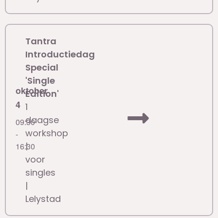
Tantra
Introductiedag
Special
'Single
oktober
Edition'
4
1
daagse
09:30
workshop
-
|
16:30
voor
singles
|
Lelystad