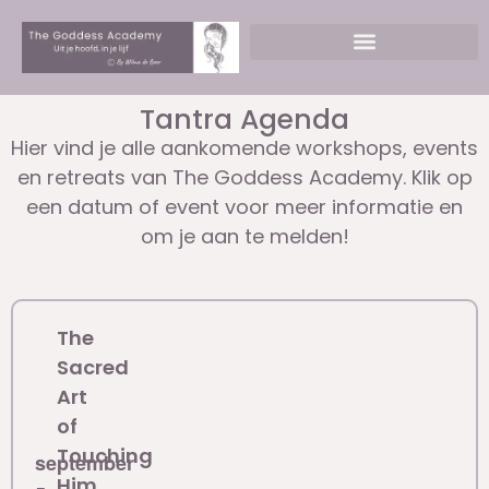
de
inhoud
Tantra voor Singles & Stellen
Workshops & Events
Massages & Coaching
Tantra Agenda
Hier vind je alle aankomende workshops, events
en retreats van The Goddess Academy. Klik op
een datum of event voor meer informatie en
om je aan te melden!
The
Sacred
Art
of
Touching
september
Him