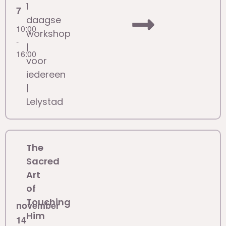
1
7
daagse
10:00
workshop
-
|
16:00
voor
iedereen
|
Lelystad
The
Sacred
Art
of
Touching
november
Him
14