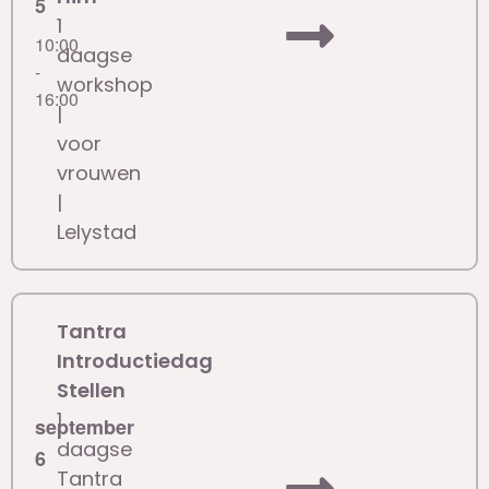
5
1
10:00
daagse
-
workshop
16:00
|
voor
vrouwen
|
Lelystad
Tantra
Introductiedag
Stellen
1
september
daagse
6
Tantra