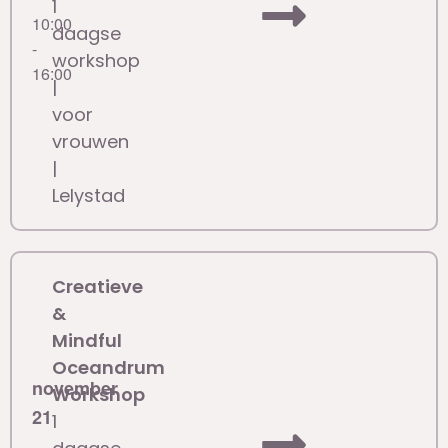
1
10:00
daagse
-
workshop
16:00
|
voor
vrouwen
|
Lelystad
Creatieve
&
Mindful
Oceandrum
november
Workshop
21
1