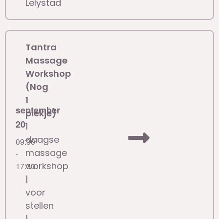
Lelystad
Tantra
Massage
Workshop
(Nog
1
september
plekje)
20
1
daagse
09:30
massage
-
workshop
17:30
|
voor
stellen
|