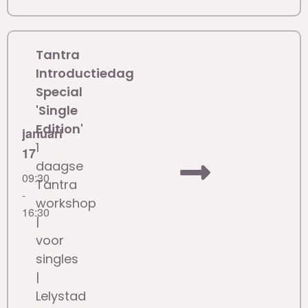
Tantra
Introductiedag
Special
'Single
Edition'
januari
1
17
daagse
09:30
Tantra
-
workshop
16:30
|
voor
singles
|
Lelystad