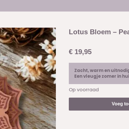
Lotus Bloem – Pe
€
19,95
Zacht, warm en uitnod
Een vleugje zomer in hu
Op voorraad
Voeg to