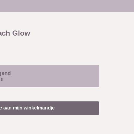
ach Glow
igend
is
e aan mijn winkelmandje